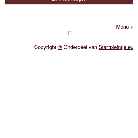
Menu +
Copyright
©
Onderdeel van
Startpleintje.eu