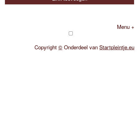
Menu +
Copyright
©
Onderdeel van
Startpleintje.eu